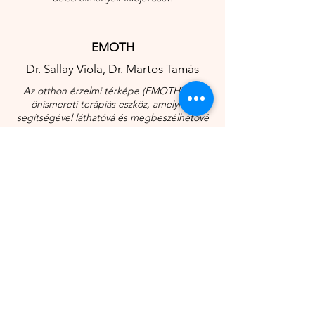
EMOTH
Dr. Sallay Viola, Dr. Martos Tamás
Az otthon érzelmi térképe (EMOTH) egy
önismereti terápiás eszköz, amelynek
segítségével láthatóvá és megbeszélhetővé
tehetők azok az érzelmi élmények,
amelyeket az egyének az otthonaikban
megélnek.