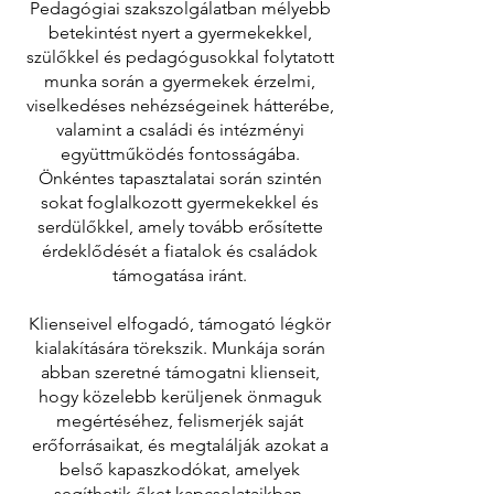
Pedagógiai szakszolgálatban mélyebb
betekintést nyert a gyermekekkel,
szülőkkel és pedagógusokkal folytatott
munka során a gyermekek érzelmi,
viselkedéses nehézségeinek hátterébe,
valamint a családi és intézményi
együttműködés fontosságába.
Önkéntes tapasztalatai során szintén
sokat foglalkozott gyermekekkel és
serdülőkkel, amely tovább erősítette
érdeklődését a fiatalok és családok
támogatása iránt.
Klienseivel elfogadó, támogató légkör
kialakítására törekszik. Munkája során
abban szeretné támogatni klienseit,
hogy közelebb kerüljenek önmaguk
megértéséhez, felismerjék saját
erőforrásaikat, és megtalálják azokat a
belső kapaszkodókat, amelyek
segíthetik őket kapcsolataikban,