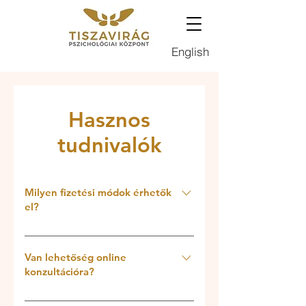
English
Hasznos
tudnivalók
Milyen fizetési módok érhetők
el?
Az első három alkalom díját
készpénzben, a helyszínen, közvetlenül
Van lehetőség online
az adott szakember részére szükséges
konzultációra?
rendezni. Ezt követően lehetőség van
Elsődlegesen személyes alkalmak
online utalásra is.