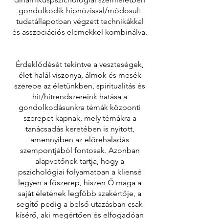
gondolkodik hipnózissal/módosult
tudatállapotban végzett technikákkal
és asszociációs elemekkel kombinálva.
Érdeklődését tekintve a veszteségek,
élet-halál viszonya, álmok és mesék
szerepe az életünkben, spiritualitás és
hit/hitrendszereink hatása a
gondolkodásunkra témák központi
szerepet kapnak, mely témákra a
tanácsadás keretében is nyitott,
amennyiben az előrehaladás
szempontjából fontosak. Azonban
alapvetőnek tartja, hogy a
pszichológiai folyamatban a kliensé
legyen a főszerep, hiszen Ő maga a
saját életének legfőbb szakértője, a
segítő pedig a belső utazásban csak
kísérő, aki megértően és elfogadóan