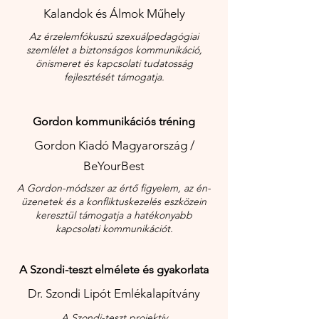
Kalandok és Álmok Műhely
Az érzelemfókuszú szexuálpedagógiai
szemlélet a biztonságos kommunikáció,
önismeret és kapcsolati tudatosság
fejlesztését támogatja.
Gordon kommunikációs tréning
Gordon Kiadó Magyarország /
BeYourBest
A Gordon-módszer az értő figyelem, az én-
üzenetek és a konfliktuskezelés eszközein
keresztül támogatja a hatékonyabb
kapcsolati kommunikációt.
A Szondi-teszt elmélete és gyakorlata
Dr. Szondi Lipót Emlékalapítvány
A Szondi-teszt projektív