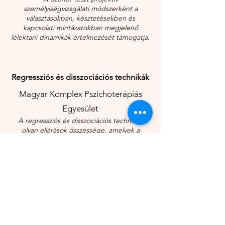
személyiségvizsgálati módszerként a
választásokban, késztetésekben és
kapcsolati mintázatokban megjelenő
lélektani dinamikák értelmezését támogatja.
Regressziós és disszociációs technikák
Magyar Komplex Pszichoterápiás
Egyesület
A regressziós és disszociációs technikák
olyan eljárások összessége, amelyek a
regresszió (korábbi élményekhez való
visszatérés) és disszociáció (énrészek közötti
konfliktusok megismerése) segítségével
tárják fel és dolgozzák fel a tudattalan
tartalmakat, traumatikus eseményeket.
Mérei Ferenc-féle Rorschach
pszichodiagnosztika