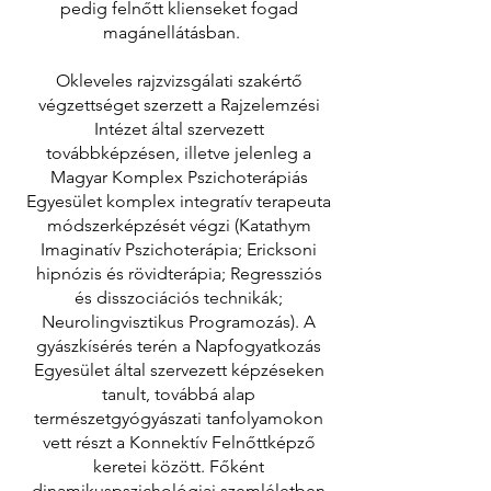
pedig felnőtt klienseket fogad
magánellátásban.
Okleveles rajzvizsgálati szakértő
végzettséget szerzett a Rajzelemzési
Intézet által szervezett
továbbképzésen, illetve jelenleg a
Magyar Komplex Pszichoterápiás
Egyesület komplex integratív terapeuta
módszerképzését végzi (Katathym
Imaginatív Pszichoterápia; Ericksoni
hipnózis és rövidterápia; Regressziós
és disszociációs technikák;
Neurolingvisztikus Programozás). A
gyászkísérés terén a Napfogyatkozás
Egyesület által szervezett képzéseken
tanult, továbbá alap
természetgyógyászati tanfolyamokon
vett részt a Konnektív Felnőttképző
keretei között. Főként
dinamikuspszichológiai szemléletben